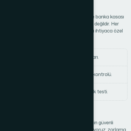
olarak test edilir.
Bu yaklaşım sayesinde, kuyumcu kasası ile banka kasası
aynı değildir; otel kasası ile ticari kasa aynı değildir. Her
sektörün güvenlik ihtiyacı farklıdır ve biz bu ihtiyaca özel
üretim yaparız.
Projelendirilmiş kesim ve büküm hatları.
Isıl işlem ve kaynak sonrası bütünlük kontrolü.
Kilit mekanizması ve gövde uyumluluk testi.
Dayanıklılık ve Güvenlik Testleri
Bir kasa, kâğıt üzerinde “güvenli” yazdığı için güvenli
değildir. Biz her modeli fiziksel olarak zorluyoruz: zorlama