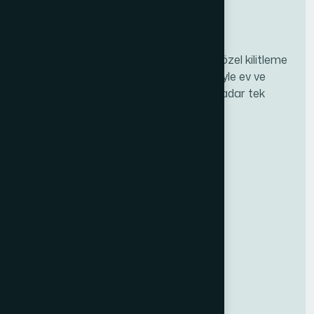
Kılınç Kasa; yüksek güvenlikli çelik kasa, özel kilitleme
çözümleri ve anahtar / şifre teknolojileriyle ev ve
işyerlerinizi korur. Üretimden kuruluma kadar tek
noktadan profesyonel hizmet.
Kurumsal
Hakkımızda
Sertifikalarımız
Sürdürülebilirlik
AR-GE ve Üretim
İhracat Noktalarımız