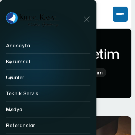
Anasayfa
AR-GE ve Üretim
Kurumsal
Anasayfa
AR-GE ve Üretim
Ürünler
Teknik Servis
Medya
Referanslar