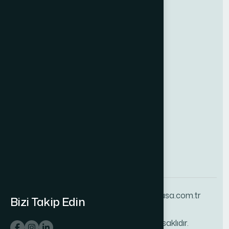
Teknik Servis
KVKK
Ürünler & Çözümler
Ticari Kasalar
Banka Kasaları
Otel Kasaları
Özel Üretim Kasalar
0 342 235 12 82
info@kilinckasa.com.tr
Bizi Takip Edin
© 2025 Kılınç Kasa. Tüm hakları saklıdır.