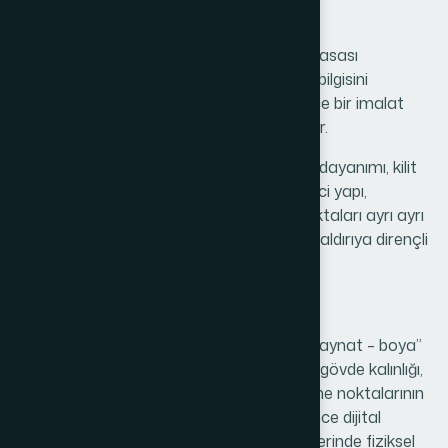
Kılınç Kasa Üretim ve Tasarım Ekibi
Kılınç Kasa, çelik para kasası ve güvenlik kasası
üretiminde, 1955’ten bugüne gelen ustalık bilgisini
günümüz teknolojisiyle birleştirir. Bu sadece bir imalat
hattı değildir; her kasa bir güvenlik projesidir.
AR-GE ekibimiz her yeni modelde; bariyer dayanımı, kilit
mekanizması, yangın dayanımı, darbe emici yapı,
menteşe ve gövde bütünlüğü gibi kritik noktaları ayrı ayrı
test eder. Amacımız kasa üretmek değil, saldırıya dirençli
güvenlik çözümleri geliştirmektir.
Üretim Sürecimiz
Üretim sürecimiz standart bir “sac kes – kaynat – boya”
süreci değildir. Her kasa; malzeme seçimi, gövde kalınlığı,
kilit sistemi, menteşe koruması ve kilitlenme noktalarının
düzeniyle birlikte tasarlanır. Bu tasarım önce dijital
ortamda modellenir, ardından prototip üzerinde fiziksel