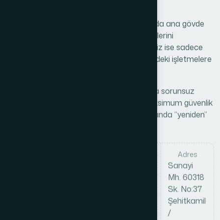
Tesislerimiz ve Üretim Ağımız
Üretim merkezimiz Gaziantep’tedir. Burada ana gövde
imalatı, kaynak, kaplama ve montaj süreçlerini
yürütüyoruz. Satış ve uygulama desteğimiz ise sadece
bölgesel değildir; Türkiye’nin pek çok şehrindeki işletmelere
aktif olarak çözüm sunuyoruz.
Hedefimiz; her teslim edilen ürünün yıllarca sorunsuz
çalışması, minimum bakım ihtiyacıyla maksimum güvenlik
sağlaması ve müşterinin bizi tekrar aradığında “yeniden”
değil “ek olarak” ürün istemesidir.
Teknik
Teklif / Proje Çizimi
Adres
Proje /
Gönderimi
Sanayi
Özel Kasa
info@kilinckasa.com.tr
Mh. 60318
Talebi
Sk. No:37
0 342
Şehitkamil
235 12 82
/