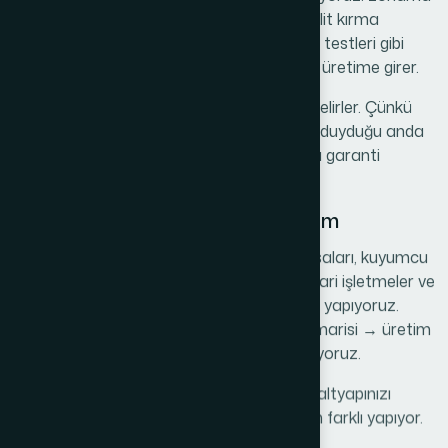
ile açılma denemeleri, darbeye dayanım, kilit kırma
girişimleri, gövde üzerinden delme / kesme testleri gibi
aşamalardan başarıyla geçen ürünler seri üretime girer.
Bu kontrol süreci, Kılınç Kasa’nın itibarını belirler. Çünkü
müşterimiz, kasayı aldığı gün değil; ihtiyaç duyduğu anda
test eder. Biz o anda kusursuz çalışmasını garanti
etmeye çalışıyoruz.
Özel Tasarım ve Projeye Özel Üretim
Standart ölçülerimizin yanında; banka kasaları, kuyumcu
kasaları, yüksek hacimli nakit akışı olan ticari işletmeler ve
kritik veri saklama alanları için özel üretim yapıyoruz.
İhtiyaç analizi → planlama → kilitleme mimarisi → üretim
→ teslim şeklinde çalışan bir süreç yürütüyoruz.
Yani siz işinizi anlatıyorsunuz, biz güvenlik altyapınızı
tasarlıyoruz. Bu da bizi klasik bir üreticiden farklı yapıyor.