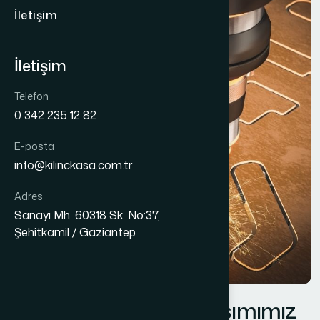
İletişim
İletişim
Telefon
0 342 235 12 82
E-posta
info@kilinckasa.com.tr
Adres
Sanayi Mh. 60318 Sk. No:37,
Şehitkamil / Gaziantep
A
r
-
G
e
v
e
Ü
r
e
t
i
m
Y
a
k
l
a
ş
ı
m
ı
m
ı
z