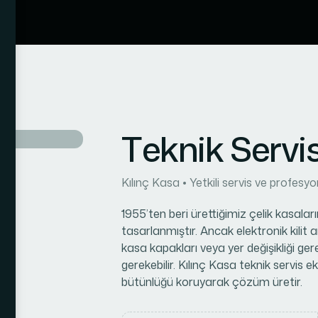
T
e
k
n
i
k
S
e
r
v
i
Kılınç Kasa • Yetkili servis ve profes
1955’ten beri ürettiğimiz çelik kasaları
tasarlanmıştır. Ancak elektronik kilit ar
kasa kapakları veya yer değişikliği ge
gerekebilir. Kılınç Kasa teknik servis ek
bütünlüğü koruyarak çözüm üretir.