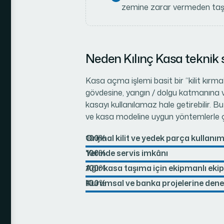
zemine zarar vermeden taş
Neden Kılınç Kasa teknik s
Kasa açma işlemi basit bir “kilit kırma”
gövdesine, yangın / dolgu katmanına v
kasayı kullanılamaz hale getirebilir. Bu
ve kasa modeline uygun yöntemlerle ça
Orijinal kilit ve yedek parça kullanım
100%
Yerinde servis imkânı
100%
Ağır kasa taşıma için ekipmanlı ekip
100%
Kurumsal ve banka projelerine den
100%