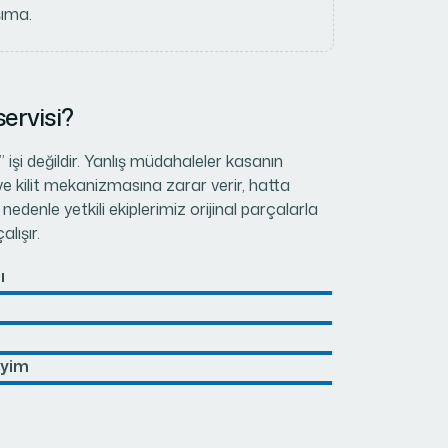
ıma.
ervisi?
 işi değildir. Yanlış müdahaleler kasanın
e kilit mekanizmasına zarar verir, hatta
 nedenle yetkili ekiplerimiz orijinal parçalarla
lışır.
ı
eyim