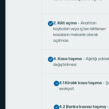
2. Kilit açma
– Anahtarı
kaybolan veya içten kilitlenen
kasaların mekanik olarak
açılması.
4. Kasa taşıma
– Ağırlığı yüks
değiştirilmesi.
4.1 Kiralık kasa taşıma
– Şu
sevkiyat.
4.2 Banka kasası taşıma
–