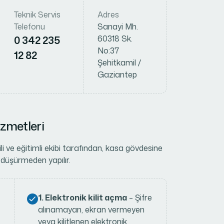
Teknik Servis
Adres
Telefonu
Sanayi Mh.
0 342 235
60318 Sk.
No:37
12 82
Şehitkamil /
Gaziantep
izmetleri
li ve eğitimli ekibi tarafından, kasa gövdesine
 düşürmeden yapılır.
1. Elektronik kilit açma
– Şifre
alınamayan, ekran vermeyen
veya kilitlenen elektronik