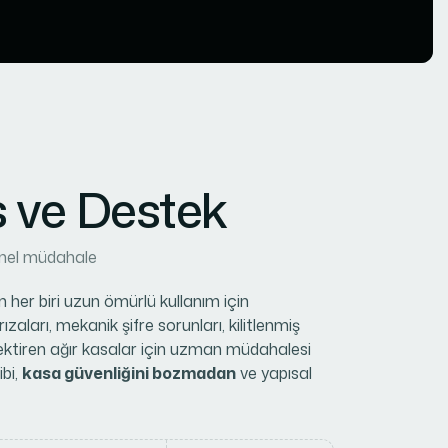
s
v
e
D
e
s
t
e
k
yonel müdahale
n her biri uzun ömürlü kullanım için
ızaları, mekanik şifre sorunları, kilitlenmiş
rektiren ağır kasalar için uzman müdahalesi
ibi,
kasa güvenliğini bozmadan
ve yapısal