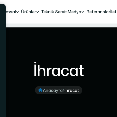
urumsal
Ürünler
Teknik Servis
Medya
Referanslar
İle
İhracat
Anasayfa
İhracat